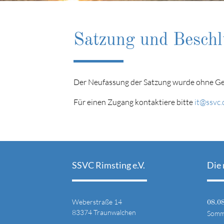
Satzung und Beschl
Der Neufassung der Satzung wurde ohne Ge
Für einen Zugang kontaktiere bitte
it@ssvc.
SSVC Rimsting e.V.
Die 
Weberstraße 14
08.0
83374 Traunwalchen
Somme