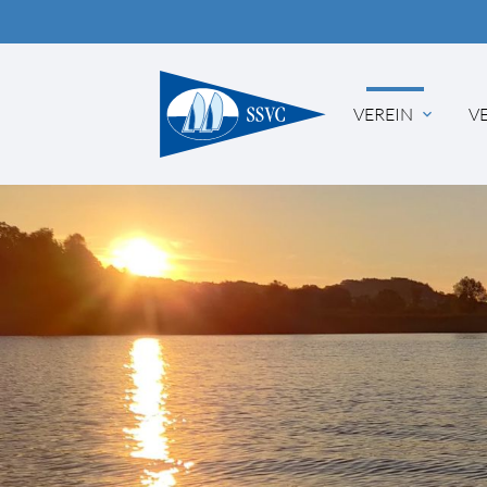
VEREIN
V
Suc