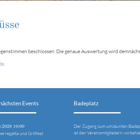
üsse
genstimmen beschlossen. Die genaue Auswertung wird demnächst
de
.
nächsten Events
Badeplatz
Der Zugang zum umzäunten Badep
8.2026 10:00
ist den Vereinsmitgliedern vorbehal
rregatta und Grillfest