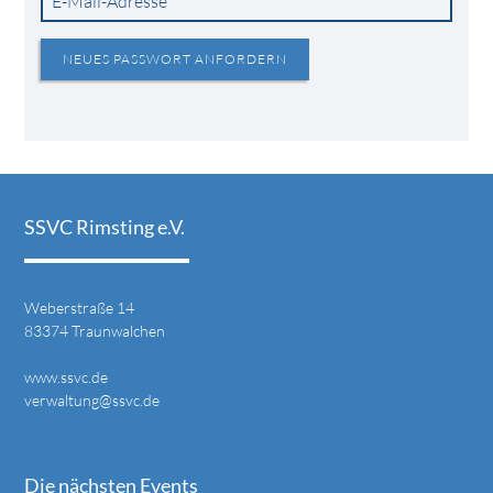
E-Mail-Adresse
*
NEUES PASSWORT ANFORDERN
SSVC Rimsting e.V.
Weberstraße 14
83374 Traunwalchen
www.ssvc.de
verwaltung@ssvc.de
Die nächsten Events