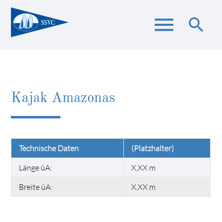
menu
search
Suchbegriffe
SUCHEN
Kajak Amazonas
Technische Daten
(Platzhalter)
Länge üA:
X,XX m
Breite üA:
X,XX m