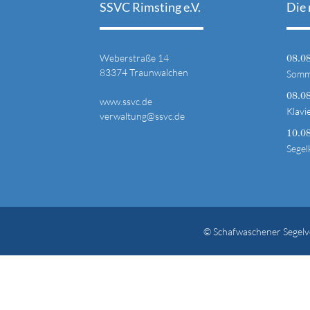
SSVC Rimsting e.V.
Die 
Weberstraße 14
08.0
83374 Traunwalchen
Somme
08.0
www.ssvc.de
Klavi
verwaltung@ssvc.de
10.0
Segel
© Schafwaschener Segelve