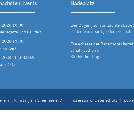
nächsten Events
Badeplatz
Der Zugang zum umzäunten Badep
8.2026 10:00
ist den Vereinsmitgliedern vorbehal
rregatta und Grillfest
8.2026 19:30
Die Adresse des Badeplatzes lautet
erkonzert
Schafwaschen 6
83253 Rimsting
8.2026–14.08.2026
kurs 2026
rein in Rimsting am Chiemsee e. V.
Impressum u. Datenschutz
powe