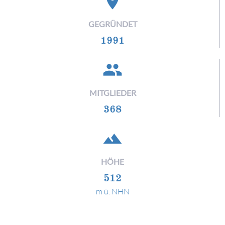
place
GEGRÜNDET
1991
people
MITGLIEDER
368
filter_hdr
HÖHE
512
m ü. NHN