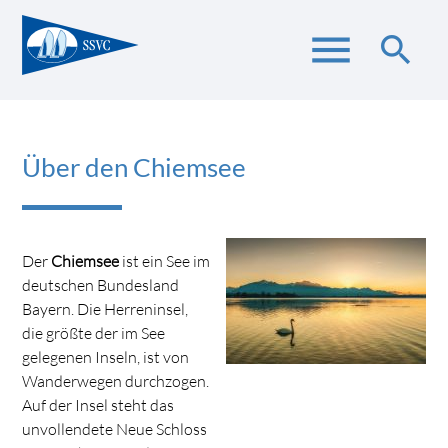
menu
search
Suchbegriffe
SUCHEN
Über den Chiemsee
Der
Chiemsee
ist ein See im
deutschen Bundesland
Bayern. Die Herreninsel,
die größte der im See
gelegenen Inseln, ist von
Wanderwegen durchzogen.
Auf der Insel steht das
unvollendete Neue Schloss