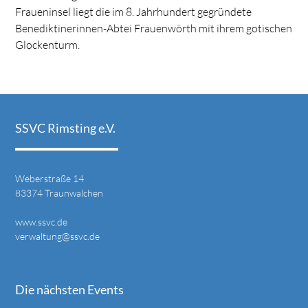
Fraueninsel liegt die im 8. Jahrhundert gegründete
Benediktinerinnen-Abtei Frauenwörth mit ihrem gotischen
Glockenturm.
SSVC Rimsting e.V.
Weberstraße 14
83374 Traunwalchen
www.ssvc.de
verwaltung@ssvc.de
Die nächsten Events