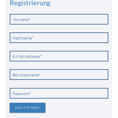
Registrierung
Pflichtfeld
Vorname
*
Pflichtfeld
Nachname
*
Pflichtfeld
E-Mail-Adresse
*
Pflichtfeld
Benutzername
*
Pflichtfeld
Passwort
*
REGISTRIEREN